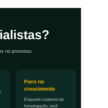
alistas?
es no processo.
Foco no
crescimento
e
Enquanto cuidamos da
homologação, você