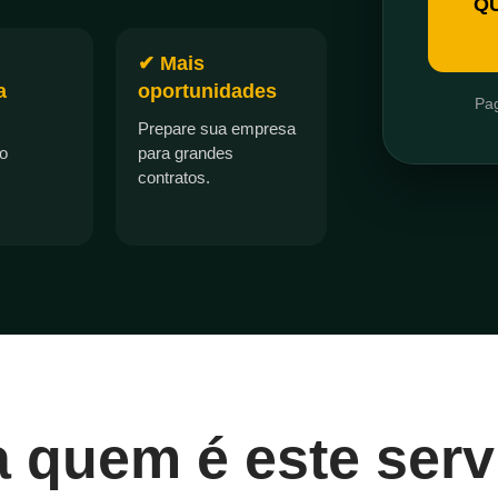
Q
✔ Mais
a
oportunidades
Pag
Prepare sua empresa
no
para grandes
contratos.
a quem é este serv