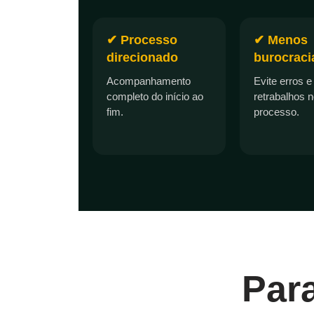
✔ Processo
✔ Menos
direcionado
burocraci
Acompanhamento
Evite erros e
completo do início ao
retrabalhos 
fim.
processo.
Par