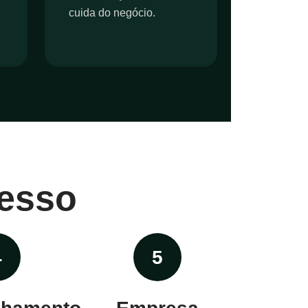
cuida do negócio.
esso
4
5