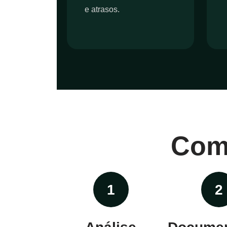
e atrasos.
Com
1
2