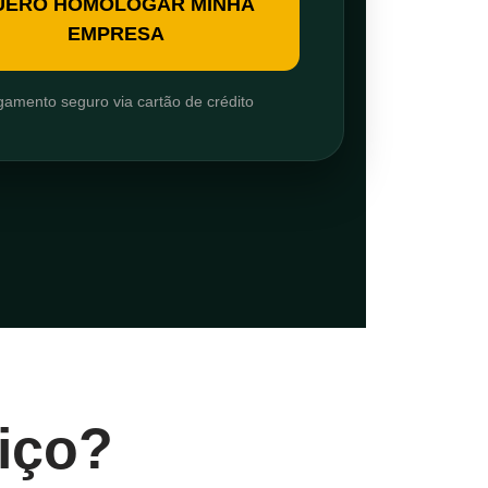
UERO HOMOLOGAR MINHA
EMPRESA
amento seguro via cartão de crédito
iço?