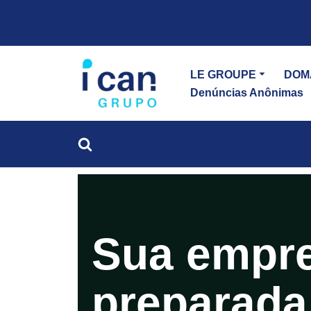
Aller
au
LE GROUPE
DOM
contenu
Denúncias Anônimas
Sua empr
preparada