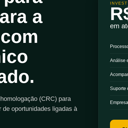
INVES
R
ara a
em a
com
Process
nico
Análise 
ado.
Acompan
Suporte 
 homologação (CRC) para
Empresa 
 de oportunidades ligadas à