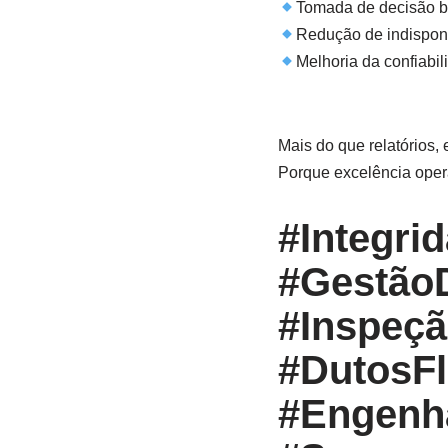
Tomada de decisão b
Redução de indisponi
Melhoria da confiabi
Mais do que relatórios, 
Porque excelência oper
#Integri
#GestãoD
#Inspeçã
#DutosFl
#Engenha