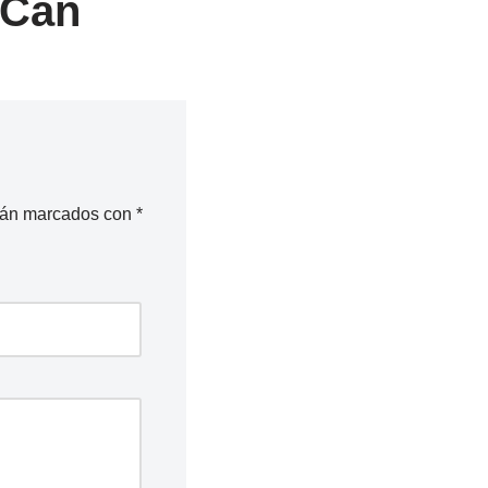
ICan
stán marcados con
*