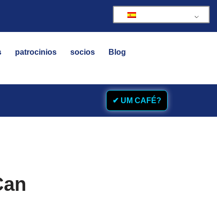
s
patrocinios
socios
Blog
✔ UM CAFÉ?
Can