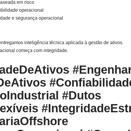
aseada em risco
bilidade operacional
lidade e segurança operacional
entregamos inteligência técnica aplicada à gestão de ativos.
acional começa com integridade.
dadeDeAtivos #Engenhar
eAtivos #Confiabilidad
oIndustrial #Dutos
exíveis #IntegridadeEst
riaOffshore