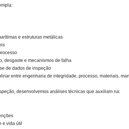
empla:
rítimas e estruturas metálicas
eis
 processo
o, desgaste e mecanismos de falha
ise de dados de inspeção
plinar entre engenharia de integridade, processo, materiais, m
nspeção, desenvolvemos análises técnicas que auxiliam na:
venções
 e vida útil