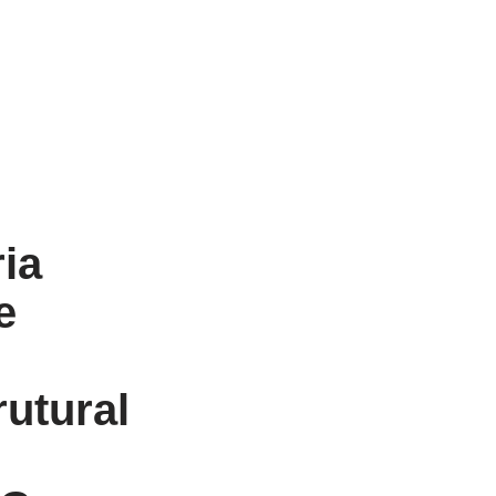
ia
e
rutural