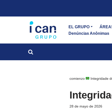
saltar
al
EL GRUPO
ÁREA
contenido
Denúncias Anônimas
comienzo
Integridade d
Integrid
28 de mayo de 2026