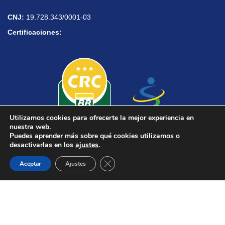
CNJ:
19.728.343/0001-03
Certificaciones:
Utilizamos cookies para ofrecerte la mejor experiencia en
nuestra web.
Puedes aprender más sobre qué cookies utilizamos o
desactivarlas en los
ajustes
.
¿Necesita ayuda?
Cerrar el banner de cookies RGPD
Aceptar
Ajustes
➱ Política de Seguridad de la Información y Protección de Datos
➱ Política de Gestión y Anticorrupción
➱ Programa de Integridad
© 2014 - 2026. Todos os direitos reservados.