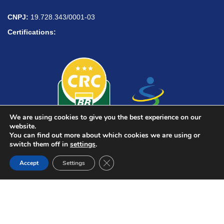
CNPJ:
19.728.343/0001-03
Certifications:
We are using cookies to give you the best experience on our
website.
You can find out more about which cookies we are using or
switch them off in
settings
.
Need help?
Close GDPR Cookie Banner
Accept
Settings
➱ Política de Segurança da Informação e Proteção de Dados
➱ Management and Anti-Corruption Policy
➱ Programa de Integridade
© 2014 - 2026. Todos os direitos reservados.